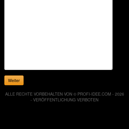
Weiter
ALLE RECHTE VORBEHALTEN VON © PROFI-IDEE.COM - 2026
- VERÖFFENTLICHUNG VERBOTEN
126069777 Zugriffe seit Dienstag, 06. August 2013