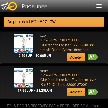
P
ROFI-IDEE
Ampoules à LED - E27 - 7W
57547
7,5W=60W PHILIPS LED
Glühfadenbirne klar E27 806lm 360°
2700K Ra>80 Classic dimmbar
9,49EUR - 10,00EUR
Acheter
65680
7,5W=60W PHILIPS LED
Glühfadenbirne klar E27 806lm 360°
Ra>80 DimTone 2200K-2700K
17,88EUR - 21,25EUR
Acheter
TOUS DROITS RÉSERVÉS PAR © PROFI-IDEE.COM - 2026 -