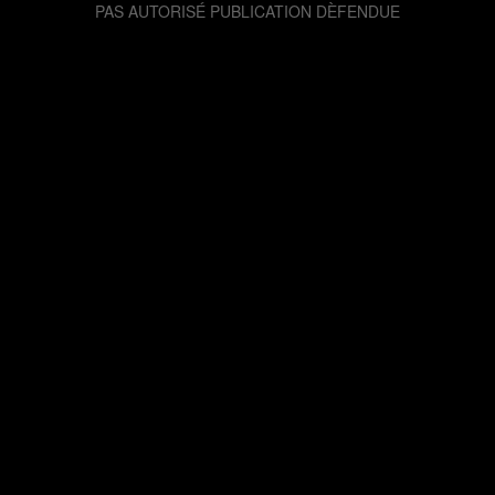
PAS AUTORISÉ PUBLICATION DÈFENDUE
126052789 visites depuis le mardi 06 août 2013