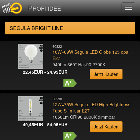
P
ROFI-IDEE
SEGULA BRIGHT LINE
60822
10W=69W Segula LED Globe 125 opal
E27
940Lm 360° Ra>90 2700K
22,45EUR - 24,95EUR
Jetzt Kaufen
50590
12W=75W Segula LED High Brightness
Tube Slim klar E27
1050Lm CRI90 2800K dimmbar
49,45EUR - 54,95EUR
Jetzt Kaufen