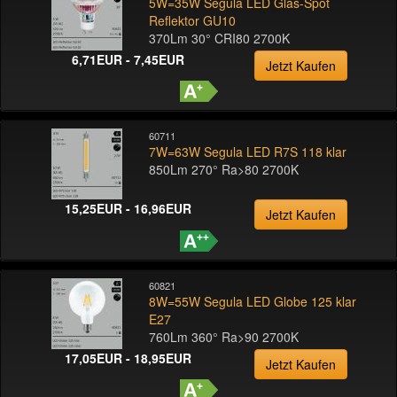
5W=35W Segula LED Glas-Spot
Reflektor GU10
370Lm 30° CRI80 2700K
6,71EUR - 7,45EUR
Jetzt Kaufen
60711
7W=63W Segula LED R7S 118 klar
850Lm 270° Ra>80 2700K
15,25EUR - 16,96EUR
Jetzt Kaufen
60821
8W=55W Segula LED Globe 125 klar
E27
760Lm 360° Ra>90 2700K
17,05EUR - 18,95EUR
Jetzt Kaufen