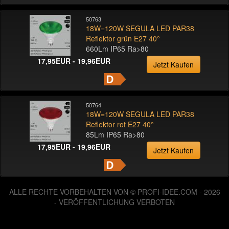
50763
18W=120W SEGULA LED PAR38
Reflektor grün E27 40°
660Lm IP65 Ra>80
17,95EUR - 19,96EUR
Jetzt Kaufen
50764
18W=120W SEGULA LED PAR38
Reflektor rot E27 40°
85Lm IP65 Ra>80
17,95EUR - 19,96EUR
Jetzt Kaufen
ALLE RECHTE VORBEHALTEN VON © PROFI-IDEE.COM - 2026
- VERÖFFENTLICHUNG VERBOTEN
125944361 Zugriffe seit Dienstag, 06. August 2013