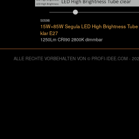
50598
15W=85W Segula LED High Brightness Tube
klar E27
1250Lm CRI90 2800K dimmbar
ALLE RECHTE VORBEHALTEN VON © PROFI-IDEE.COM - 2
125990131 Zugriffe seit Dienstag, 06