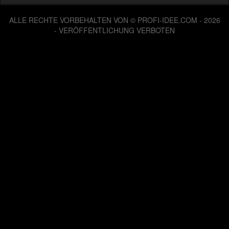
ALLE RECHTE VORBEHALTEN VON © PROFI-IDEE.COM - 2026
- VERÖFFENTLICHUNG VERBOTEN
126065120 Zugriffe seit Dienstag, 06. August 2013