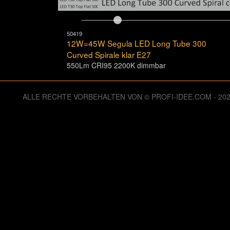
50419
12W=45W Segula LED Long Tube 300
Curved Spirale klar E27
550Lm CRI95 2200K dimmbar
ALLE RECHTE VORBEHALTEN VON © PROFI-IDEE.COM - 2
125949606 Zugriffe seit Dienstag, 06