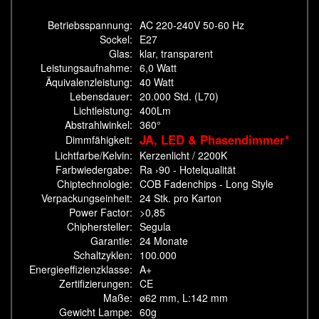
Betriebsspannung:
AC 220-240V 50-60 Hz
Sockel:
E27
Glas:
klar, transparent
Leistungsaufnahme:
6,0 Watt
Äquivalenzleistung:
40 Watt
Lebensdauer:
20.000 Std. (L70)
Lichtleistung:
400Lm
Abstrahlwinkel:
360°
JA, LED & Phasendimmer*
Dimmfähigkeit:
Lichtfarbe/Kelvin:
Kerzenlicht / 2200K
Farbwiedergabe:
Ra ›90 - Hotelqualität
Chiptechnologie:
COB Fadenchips - Long Style
Verpackungseinheit:
24 Stk. pro Karton
Power Factor:
>0,85
Chiphersteller:
Segula
Garantie:
24 Monate
Schaltzyklen:
100.000
Energieeffizienzklasse:
A+
Zertifizierungen:
CE
Maße:
ø62 mm, L:142 mm
Gewicht Lampe:
60g