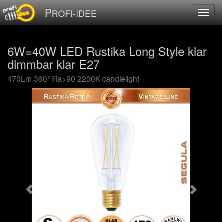
P
ROFI-IDEE
6W=40W LED Rustika Long Style klar
dimmbar klar E27
470Lm 360° Ra>90 2200K candlelight